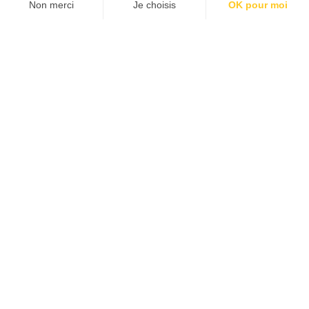
Non merci
Je choisis
OK pour moi
Axeptio consent
Plateforme de Gestion du Consentement : Personnalisez vos Options
Notre plateforme vous permet d'adapter et de gérer vos paramètres de confident
Vous pouvez utiliser le formulaire ci-dessous afin de nous
contacter
Nom
*
Prénom
*